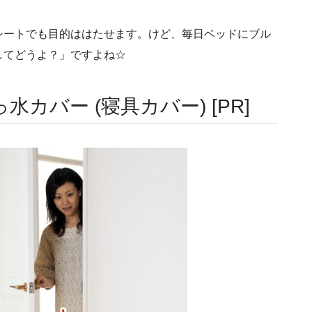
シートでも目的ははたせます。けど、毎日ベッドにブル
してどうよ？」ですよね☆
カバー (寝具カバー) [PR]