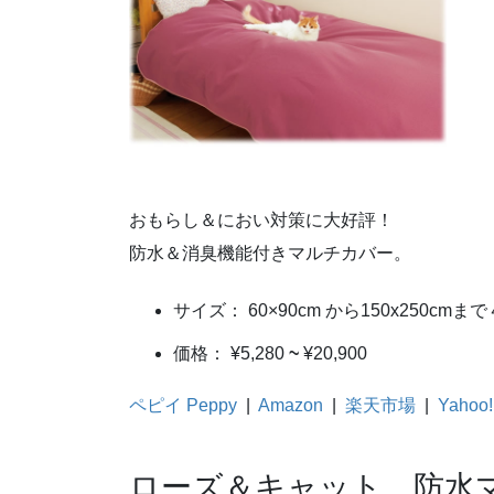
おもらし＆におい対策に大好評！
防水＆消臭機能付きマルチカバー。
サイズ： 60×90cm から150x250cmま
価格： ¥5,280
~
¥20,900
ペピイ Peppy
|
Amazon
|
楽天市場
|
Yahoo!
ローズ＆キャット 防水マル