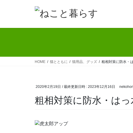
コ
ナ
ン
ビ
テ
ゲ
ン
ー
ツ
シ
へ
ョ
ス
ン
キ
に
ッ
移
HOME
猫とともに
猫用品、グッズ
粗相対策に防水・
プ
動
2020年2月19日
/ 最終更新日時 :
2023年12月16日
nekoho
粗相対策に防水・はっ