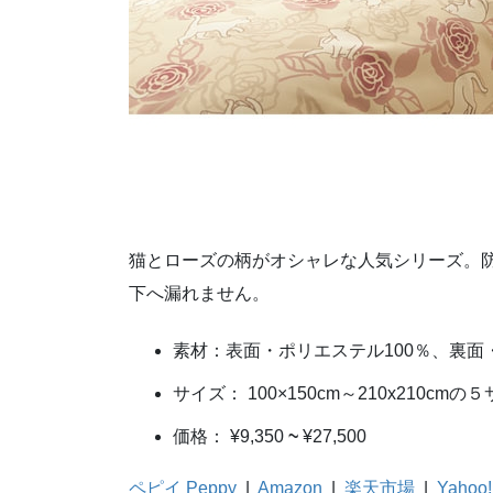
猫とローズの柄がオシャレな人気シリーズ。
下へ漏れません。
素材：表面・ポリエステル100％、裏面
サイズ： 100×150cm～210x210cmの
価格： ¥9,350
~
¥27,500
ペピイ Peppy
|
Amazon
|
楽天市場
|
Yahoo!