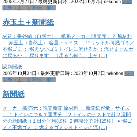
2006年3月21日
/ 最終更新日時 :
2023年10月7日
nekohon
猫砂
以外（土、新聞紙、他）
赤玉土＋新聞紙
材質：番外編（自然土）、紙系メーカー/販売元：？ 原材料
： 赤玉土（自然土） 容量・サイズ ： 12リットル可燃ゴミ／
不燃ゴミ ： 燃えないゴミトイレに流せるか ：流せません土
に戻るか ： 戻ります （戻るも何も、土そ […]
2005年10月24日
/ 最終更新日時 :
2023年10月7日
nekohon
猫砂
以外（土、新聞紙、他）
新聞紙
メーカー/販売元：読売新聞 原材料 ： 新聞紙容量・サイズ
： １トイレにつき１週間分 ２トイレのテストで計２週間
分の新聞紙（１日分平均8.9枚 ２週間分で 計125枚） 可燃ゴ
ミ／不燃ゴミ ： 燃えるゴミＯＫトイレに流 […]