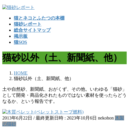
コ
ナ
ン
ビ
猫とネコとふたつの本棚
テ
ゲ
猫砂レポート
ン
ー
総合サイトマップ
ツ
シ
掲示板
へ
ョ
猫SOS
ス
ン
キ
に
猫砂以外（土、新聞紙、他）
ッ
移
プ
動
HOME
猫砂以外（土、新聞紙、他）
土や自然砂、新聞紙、おがくず、その他。いわゆる「猫砂」
として開発・商品化されたものではない素材を使ったらどう
なるか、という報告です。
2013年6月22日
/ 最終更新日時 :
2023年10月6日
nekohon
木製
の猫砂