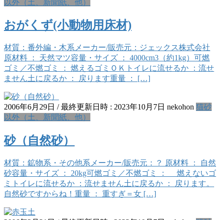
以外（土、新聞紙、他）
おがくず(小動物用床材)
材質：番外編・木系メーカー/販売元：ジェックス株式会社
原材料 ： 天然マツ容量・サイズ ： 4000cm3（約1kg）可燃
ゴミ／不燃ゴミ ： 燃えるゴミＯＫトイレに流せるか ：流せ
ません土に戻るか ： 戻ります重量 ： […]
2006年6月29日
/ 最終更新日時 :
2023年10月7日
nekohon
猫砂
以外（土、新聞紙、他）
砂（自然砂）
材質：鉱物系・その他系メーカー/販売元：？ 原材料 ： 自然
砂容量・サイズ ： 20kg可燃ゴミ／不燃ゴミ ： 燃えないゴ
ミトイレに流せるか ：流せません土に戻るか ： 戻ります。
自然砂ですからね！重量 ： 重すぎ＝女 […]