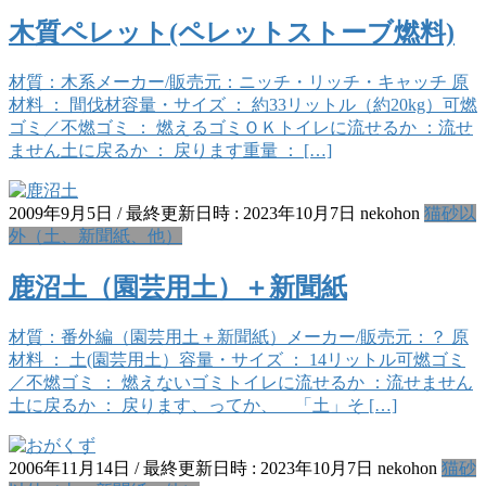
木質ペレット(ペレットストーブ燃料)
材質：木系メーカー/販売元：ニッチ・リッチ・キャッチ 原
材料 ： 間伐材容量・サイズ ： 約33リットル（約20kg）可燃
ゴミ／不燃ゴミ ： 燃えるゴミＯＫトイレに流せるか ：流せ
ません土に戻るか ： 戻ります重量 ： […]
2009年9月5日
/ 最終更新日時 :
2023年10月7日
nekohon
猫砂以
外（土、新聞紙、他）
鹿沼土（園芸用土）＋新聞紙
材質：番外編（園芸用土＋新聞紙）メーカー/販売元：？ 原
材料 ： 土(園芸用土）容量・サイズ ： 14リットル可燃ゴミ
／不燃ゴミ ： 燃えないゴミトイレに流せるか ：流せません
土に戻るか ： 戻ります、ってか、 「土」そ […]
2006年11月14日
/ 最終更新日時 :
2023年10月7日
nekohon
猫砂