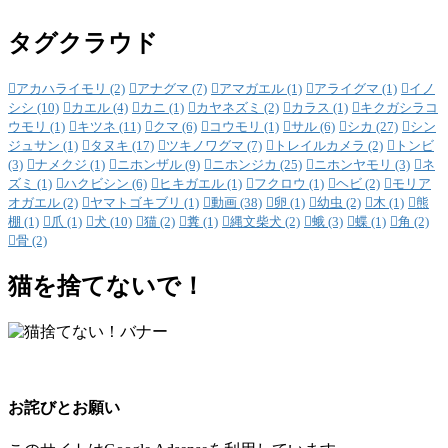
タグクラウド
アカハライモリ
(2)
アナグマ
(7)
アマガエル
(1)
アライグマ
(1)
イノ
シシ
(10)
カエル
(4)
カニ
(1)
カヤネズミ
(2)
カラス
(1)
キクガシラコ
ウモリ
(1)
キツネ
(11)
クマ
(6)
コウモリ
(1)
サル
(6)
シカ
(27)
シン
ジュサン
(1)
タヌキ
(17)
ツキノワグマ
(7)
トレイルカメラ
(2)
トンビ
(3)
ナメクジ
(1)
ニホンザル
(9)
ニホンジカ
(25)
ニホンヤモリ
(3)
ネ
ズミ
(1)
ハクビシン
(6)
ヒキガエル
(1)
フクロウ
(1)
ヘビ
(2)
モリア
オガエル
(2)
ヤマトゴキブリ
(1)
動画
(38)
卵
(1)
幼虫
(2)
木
(1)
熊
棚
(1)
爪
(1)
犬
(10)
猫
(2)
糞
(1)
縄文柴犬
(2)
蛾
(3)
蝶
(1)
角
(2)
骨
(2)
猫を捨てないで！
お詫びとお願い