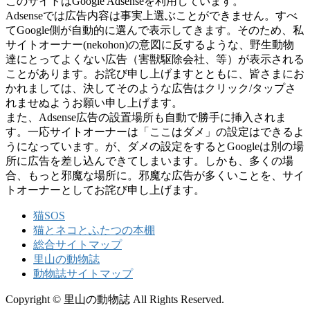
このサイトはGoogle Adsenseを利用しています。
Adsenseでは広告内容は事実上選ぶことができません。すべ
てGoogle側が自動的に選んで表示してきます。そのため、私
サイトオーナー(nekohon)の意図に反するような、野生動物
達にとってよくない広告（害獣駆除会社、等）が表示される
ことがあります。お詫び申し上げますとともに、皆さまにお
かれましては、決してそのような広告はクリック/タップさ
れませぬようお願い申し上げます。
また、Adsense広告の設置場所も自動で勝手に挿入されま
す。一応サイトオーナーは「ここはダメ」の設定はできるよ
うになっています。が、ダメの設定をするとGoogleは別の場
所に広告を差し込んできてしまいます。しかも、多くの場
合、もっと邪魔な場所に。邪魔な広告が多くいことを、サイ
トオーナーとしてお詫び申し上げます。
猫SOS
猫とネコとふたつの本棚
総合サイトマップ
里山の動物誌
動物誌サイトマップ
Copyright © 里山の動物誌 All Rights Reserved.