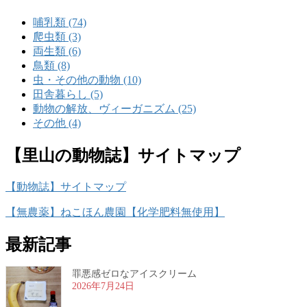
哺乳類 (74)
爬虫類 (3)
両生類 (6)
鳥類 (8)
虫・その他の動物 (10)
田舎暮らし (5)
動物の解放、ヴィーガニズム (25)
その他 (4)
【里山の動物誌】サイトマップ
【動物誌】サイトマップ
【無農薬】ねこほん農園【化学肥料無使用】
最新記事
罪悪感ゼロなアイスクリーム
2026年7月24日