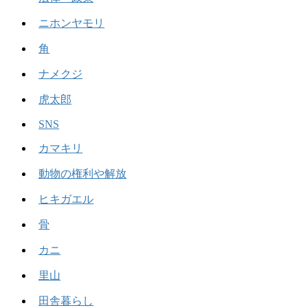
ニホンヤモリ
角
ナメクジ
虎太郎
SNS
カマキリ
動物の権利や解放
ヒキガエル
骨
カニ
里山
田舎暮らし