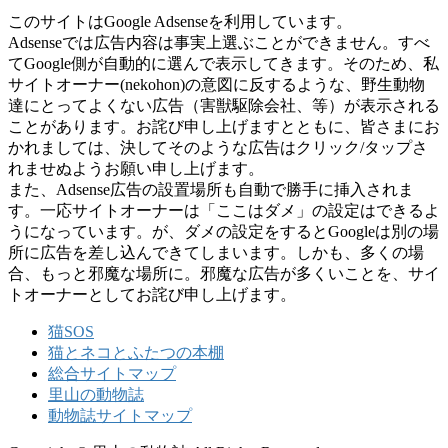
このサイトはGoogle Adsenseを利用しています。
Adsenseでは広告内容は事実上選ぶことができません。すべ
てGoogle側が自動的に選んで表示してきます。そのため、私
サイトオーナー(nekohon)の意図に反するような、野生動物
達にとってよくない広告（害獣駆除会社、等）が表示される
ことがあります。お詫び申し上げますとともに、皆さまにお
かれましては、決してそのような広告はクリック/タップさ
れませぬようお願い申し上げます。
また、Adsense広告の設置場所も自動で勝手に挿入されま
す。一応サイトオーナーは「ここはダメ」の設定はできるよ
うになっています。が、ダメの設定をするとGoogleは別の場
所に広告を差し込んできてしまいます。しかも、多くの場
合、もっと邪魔な場所に。邪魔な広告が多くいことを、サイ
トオーナーとしてお詫び申し上げます。
猫SOS
猫とネコとふたつの本棚
総合サイトマップ
里山の動物誌
動物誌サイトマップ