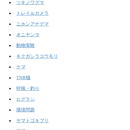
ツキノワグマ
トレイルカメラ
ニホンアナグマ
オニヤンマ
動物実験
キクガシラコウモリ
クマ
TNR猫
狩猟・釣り
ヒグラシ
環境問題
ヤマトゴキブリ