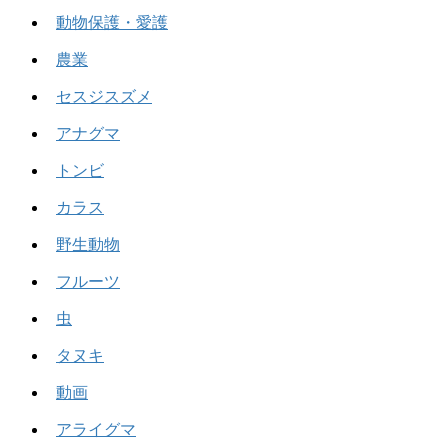
動物保護・愛護
農業
セスジスズメ
アナグマ
トンビ
カラス
野生動物
フルーツ
虫
タヌキ
動画
アライグマ