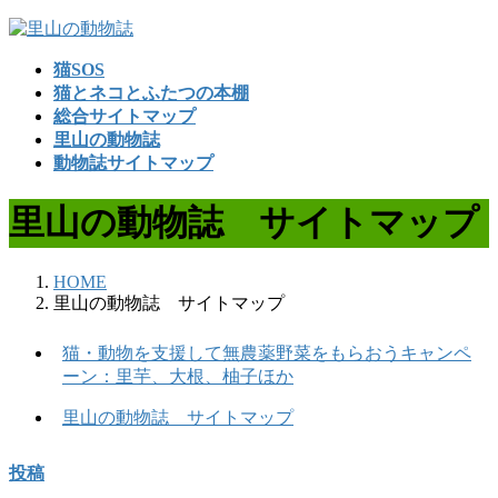
コ
ナ
ン
ビ
猫SOS
テ
ゲ
猫とネコとふたつの本棚
ン
ー
総合サイトマップ
ツ
シ
里山の動物誌
へ
ョ
動物誌サイトマップ
ス
ン
キ
に
里山の動物誌 サイトマップ
ッ
移
プ
動
HOME
里山の動物誌 サイトマップ
猫・動物を支援して無農薬野菜をもらおうキャンペ
ーン：里芋、大根、柚子ほか
里山の動物誌 サイトマップ
投稿