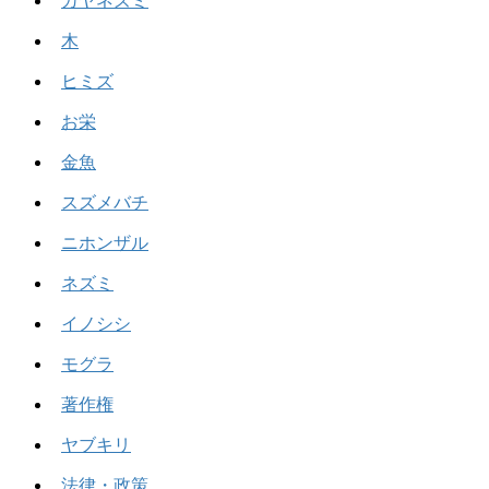
カヤネズミ
木
ヒミズ
お栄
金魚
スズメバチ
ニホンザル
ネズミ
イノシシ
モグラ
著作権
ヤブキリ
法律・政策