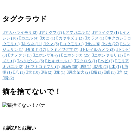
タグクラウド
アカハライモリ
(2)
アナグマ
(7)
アマガエル
(1)
アライグマ
(1)
イノ
シシ
(10)
カエル
(4)
カニ
(1)
カヤネズミ
(2)
カラス
(1)
キクガシラコ
ウモリ
(1)
キツネ
(11)
クマ
(6)
コウモリ
(1)
サル
(6)
シカ
(27)
シン
ジュサン
(1)
タヌキ
(17)
ツキノワグマ
(7)
トレイルカメラ
(2)
トンビ
(3)
ナメクジ
(1)
ニホンザル
(9)
ニホンジカ
(25)
ニホンヤモリ
(3)
ネ
ズミ
(1)
ハクビシン
(6)
ヒキガエル
(1)
フクロウ
(1)
ヘビ
(2)
モリア
オガエル
(2)
ヤマトゴキブリ
(1)
動画
(38)
卵
(1)
幼虫
(2)
木
(1)
熊
棚
(1)
爪
(1)
犬
(10)
猫
(2)
糞
(1)
縄文柴犬
(2)
蛾
(3)
蝶
(1)
角
(2)
骨
(2)
猫を捨てないで！
お詫びとお願い