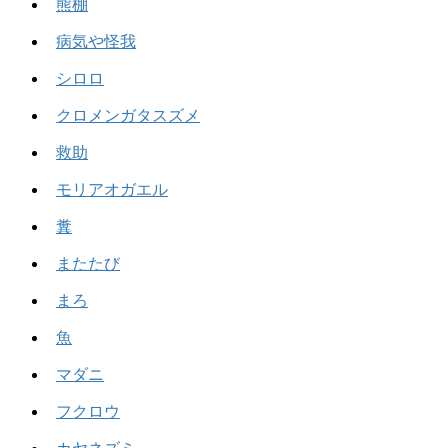
熊棚
病気や怪我
シロロ
クロメンガタスズメ
救助
モリアオガエル
糞
またたび
まろ
魚
マダニ
フクロウ