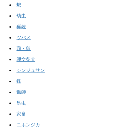
蛾
幼虫
猟銃
ツバメ
鶏・卵
縄文柴犬
シンジュサン
蝶
猟師
昆虫
家畜
ニホンジカ