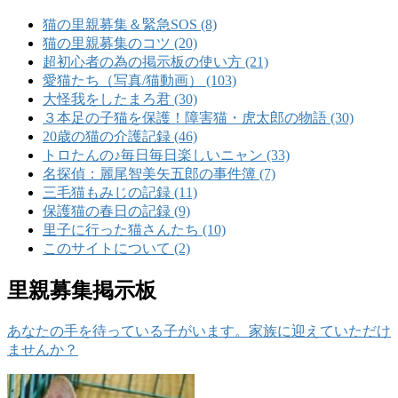
猫の里親募集＆緊急SOS (8)
猫の里親募集のコツ (20)
超初心者の為の掲示板の使い方 (21)
愛猫たち（写真/猫動画） (103)
大怪我をしたまろ君 (30)
３本足の子猫を保護！障害猫・虎太郎の物語 (30)
20歳の猫の介護記録 (46)
トロたんの♪毎日毎日楽しいニャン (33)
名探偵：麗尾智美矢五郎の事件簿 (7)
三毛猫もみじの記録 (11)
保護猫の春日の記録 (9)
里子に行った猫さんたち (10)
このサイトについて (2)
里親募集掲示板
あなたの手を待っている子がいます。家族に迎えていただけ
ませんか？