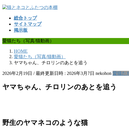
コ
ナ
ン
ビ
総合トップ
テ
ゲ
サイトマップ
ン
ー
掲示板
ツ
シ
へ
ョ
愛猫たち（写真/猫動画）
ス
ン
キ
に
HOME
ッ
移
愛猫たち（写真/猫動画）
プ
動
ヤマちゃん、チロリンのあとを追う
2026年2月19日
/ 最終更新日時 :
2026年3月7日
nekohon
愛猫た
ヤマちゃん、チロリンのあとを追う
野生のヤマネコのような猫