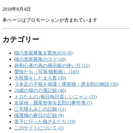
2018年8月4日
本ページはプロモーションが含まれています
カテゴリー
猫の里親募集＆緊急SOS (8)
猫の里親募集のコツ (20)
超初心者の為の掲示板の使い方 (21)
愛猫たち（写真/猫動画） (103)
大怪我をしたまろ君 (30)
３本足の子猫を保護！障害猫・虎太郎の物語 (30)
20歳の猫の介護記録 (46)
トロたんの♪毎日毎日楽しいニャン (33)
名探偵：麗尾智美矢五郎の事件簿 (7)
三毛猫もみじの記録 (11)
保護猫の春日の記録 (9)
里子に行った猫さんたち (10)
このサイトについて (2)