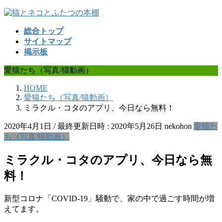
コ
ナ
ン
ビ
総合トップ
テ
ゲ
サイトマップ
ン
ー
掲示板
ツ
シ
へ
ョ
愛猫たち（写真/猫動画）
ス
ン
キ
に
HOME
ッ
移
愛猫たち（写真/猫動画）
プ
動
ミラクル・コタのアプリ、今日なら無料！
2020年4月1日
/ 最終更新日時 :
2020年5月26日
nekohon
愛猫た
ち（写真/猫動画）
ミラクル・コタのアプリ、今日なら無
料！
新型コロナ「COVID-19」騒動で、家の中で過ごす時間が増
えてます。