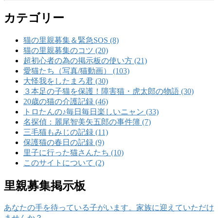
カテゴリー
猫の里親募集＆緊急SOS (8)
猫の里親募集のコツ (20)
超初心者の為の掲示板の使い方 (21)
愛猫たち（写真/猫動画） (103)
大怪我をしたまろ君 (30)
３本足の子猫を保護！障害猫・虎太郎の物語 (30)
20歳の猫の介護記録 (46)
トロたんの♪毎日毎日楽しいニャン (33)
名探偵：麗尾智美矢五郎の事件簿 (7)
三毛猫もみじの記録 (11)
保護猫の春日の記録 (9)
里子に行った猫さんたち (10)
このサイトについて (2)
里親募集掲示板
あなたの手を待っている子がいます。家族に迎えていただけ
ませんか？