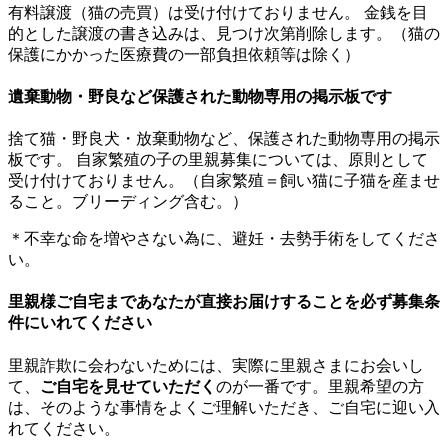
有料譲渡（猫の売買）は受け付けておりません。 金銭を目
的とした譲渡の書き込みは、見つけ次第削除します。（猫の
保護にかかった医療費の一部負担依頼等は除く）
遺棄動物・野良など保護された動物専用の掲示板です
捨て猫・野良犬・放棄動物など、保護された動物専用の掲示
板です。 自家繁殖の子の里親募集については、原則として
受け付けておりません。（自家繁殖＝飼い猫に子猫を産ませ
ること。ブリーディング含む。）
＊不幸な命を増やさない為に、避妊・去勢手術をしてくださ
い。
里親様ご自宅まであなたが直接お届けすることを必ず募集条
件にいれてください
里親詐欺に会わないためには、実際に里親さまにお会いし
て、
ご自宅を見せていただく
のが一番です。里親希望の方
は、そのような事情をよくご理解いただき、ご自宅に迎い入
れてください。