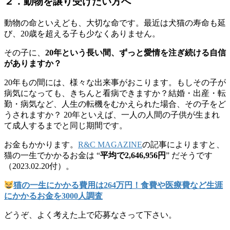
２．動物を譲り受けたい方へ
動物の命といえども、大切な命です。最近は犬猫の寿命も延
び、20歳を超える子も少なくありません。
その子に、
20年という長い間、ずっと愛情を注ぎ続ける自信
がありますか？
20年もの間には、様々な出来事がおこります。もしその子が
病気になっても、きちんと看病できますか？結婚・出産・転
勤・病気など、人生の転機をむかえられた場合、その子をど
うされますか？ 20年といえば、一人の人間の子供が生まれ
て成人するまでと同じ期間です。
お金もかかります。
R&C MAGAZINE
の記事によりますと、
猫の一生でかかるお金は “
平均で2,646,956円
” だそうです
（2023.02.20付）。
猫の一生にかかる費用は264万円！食費や医療費など生涯
にかかるお金を3000人調査
どうぞ、よく考えた上で応募なさって下さい。