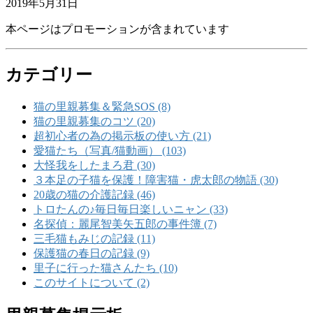
2019年5月31日
本ページはプロモーションが含まれています
カテゴリー
猫の里親募集＆緊急SOS (8)
猫の里親募集のコツ (20)
超初心者の為の掲示板の使い方 (21)
愛猫たち（写真/猫動画） (103)
大怪我をしたまろ君 (30)
３本足の子猫を保護！障害猫・虎太郎の物語 (30)
20歳の猫の介護記録 (46)
トロたんの♪毎日毎日楽しいニャン (33)
名探偵：麗尾智美矢五郎の事件簿 (7)
三毛猫もみじの記録 (11)
保護猫の春日の記録 (9)
里子に行った猫さんたち (10)
このサイトについて (2)