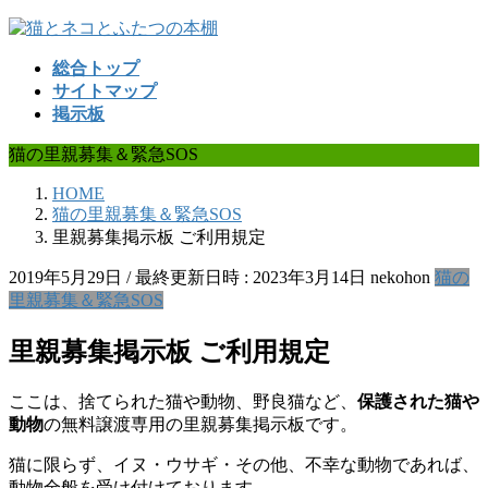
コ
ナ
ン
ビ
総合トップ
テ
ゲ
サイトマップ
ン
ー
掲示板
ツ
シ
へ
ョ
猫の里親募集＆緊急SOS
ス
ン
キ
に
HOME
ッ
移
猫の里親募集＆緊急SOS
プ
動
里親募集掲示板 ご利用規定
2019年5月29日
/ 最終更新日時 :
2023年3月14日
nekohon
猫の
里親募集＆緊急SOS
里親募集掲示板 ご利用規定
ここは、捨てられた猫や動物、野良猫など、
保護された猫や
動物
の無料譲渡専用の里親募集掲示板です。
猫に限らず、イヌ・ウサギ・その他、不幸な動物であれば、
動物全般を受け付けております。