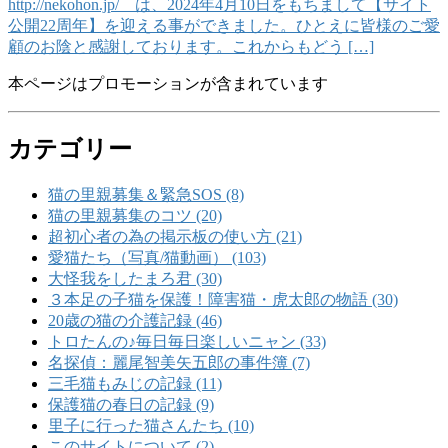
http://nekohon.jp/ は、2024年4月10日をもちまして【サイト
公開22周年】を迎える事ができました。ひとえに皆様のご愛
顧のお陰と感謝しております。これからもどう […]
本ページはプロモーションが含まれています
カテゴリー
猫の里親募集＆緊急SOS (8)
猫の里親募集のコツ (20)
超初心者の為の掲示板の使い方 (21)
愛猫たち（写真/猫動画） (103)
大怪我をしたまろ君 (30)
３本足の子猫を保護！障害猫・虎太郎の物語 (30)
20歳の猫の介護記録 (46)
トロたんの♪毎日毎日楽しいニャン (33)
名探偵：麗尾智美矢五郎の事件簿 (7)
三毛猫もみじの記録 (11)
保護猫の春日の記録 (9)
里子に行った猫さんたち (10)
このサイトについて (2)