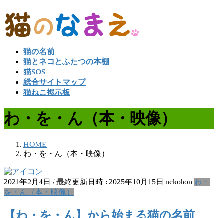
コ
ナ
ン
ビ
テ
ゲ
ン
ー
猫の名前
ツ
シ
猫とネコとふたつの本棚
へ
ョ
猫SOS
ス
ン
総合サイトマップ
キ
に
猫ねこ掲示板
ッ
移
プ
動
わ・を・ん（本・映像）
HOME
わ・を・ん（本・映像）
2021年2月4日
/ 最終更新日時 :
2025年10月15日
nekohon
わ・
を・ん（本・映像）
【わ・を・ん】から始まる猫の名前