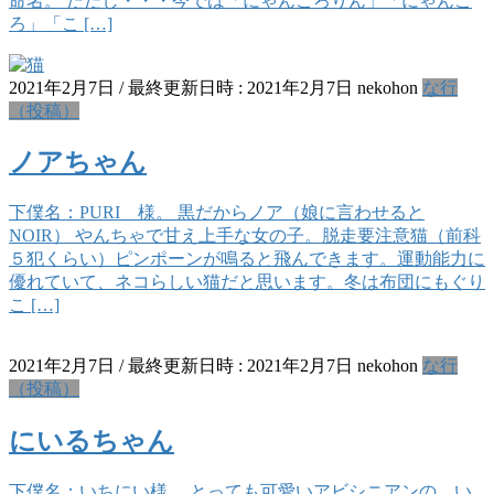
命名。 ただし・・・今では「にゃんころりん」「にゃんこ
ろ」「こ […]
2021年2月7日
/ 最終更新日時 :
2021年2月7日
nekohon
な行
（投稿）
ノアちゃん
下僕名：PURI 様。 黒だからノア（娘に言わせると
NOIR） やんちゃで甘え上手な女の子。脱走要注意猫（前科
５犯くらい）ピンポーンが鳴ると飛んできます。運動能力に
優れていて、ネコらしい猫だと思います。冬は布団にもぐり
こ […]
2021年2月7日
/ 最終更新日時 :
2021年2月7日
nekohon
な行
（投稿）
にいるちゃん
下僕名：いちにい様。 とっても可愛いアビシニアンの、い