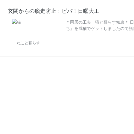
玄関からの脱走防止：ビバ！日曜大工
＊同居の工夫：猫と暮らす知恵＊ 日曜
ち』を成猫でゲットしましたので脱走
玄
を読む
関
ねこと暮らす
か
ら
の
脱
走
防
止：
ビ
バ！
日
曜
大
工